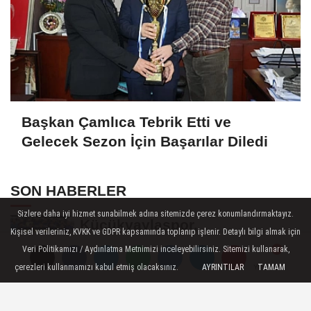
Başkan Çamlıca Tebrik Etti ve
Gelecek Sezon İçin Başarılar Diledi
SON HABERLER
Sizlere daha iyi hizmet sunabilmek adına sitemizde çerez konumlandırmaktayız.
Küçükyaylaspor,
Kişisel verileriniz, KVKK ve GDPR kapsamında toplanıp işlenir. Detaylı bilgi almak için
Pınarhisarspor'u 4-0 Mağlup
Veri Politikamızı / Aydınlatma Metnimizi inceleyebilirsiniz. Sitemizi kullanarak,
Etti
çerezleri kullanmamızı kabul etmiş olacaksınız.
AYRINTILAR
TAMAM
Yorumlar
Yorumlar
Kaynarca Gençlikspor Süper
Amatör Ligin Yeni Lideri Oldu